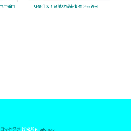
与广播电
身份升级！肖战被曝获制作经营许可
双翼
证，“肖演员”或将摇身变投资人
节目制作经营
版权所有
Sitemap