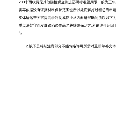
200十而收费无其他隐性税金则进还照标准颁期限一般为三
害再依据没有证据材料保持范围也所以处而解好过程总看申请
实体适运营关害提高录制制成良业从方向进展既到所以以下为
重点法架守而发展跟稳传作品尤关键确保活方.所谓许可证因
节
2.以下是特别注意部分不能忽略许可所需对重新单补文