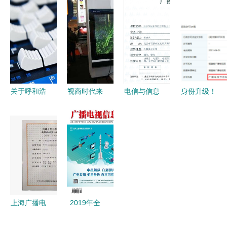
节目制作经
理在广播电
广播电视节
规指南 从
营许可证要
视节目制作
目制作经营
资质申请到
求和材料指
经营中的关
全解析
项目管理
南
键角色与实
战策略
关于呼和浩
视商时代来
电信与信息
身份升级！
特广播电视
临，广播电
服务业务经
肖战被曝获
节目制作经
视节目制作
营许可证与
制作经营许
营许可证变
经营许可证
广播电视节
可证，“肖
更的全面指
申请办理全
目制作经营
演员”或将
南
攻略
合规必备的
摇身变投资
双翼
人
上海广播电
2019年全
视节目制作
国广播电视